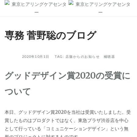
Skip
to
content
専務 菅野聡のブログ
2020年10月1日 TAG:
店舗からのお知らせ
補聴器
専
務
グッドデザイン賞2020の受賞に
菅
ついて
野
聡
本日、グッドデザイン賞2020を当社は受賞いたしました。受
賞したものはプロダクトではなく、東急プラザ渋谷店を中心
の
として行っている「コミュニケーションデザイン」という無
形のプロジェクトに対するものです。