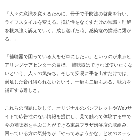
「人々の意識を変えるために、冊子で予防法の啓蒙を行い、
ライフスタイルを変える。抵抗性をなくすだけの知識・理解
を根気強く訴えていく。成し遂げた時、感染症の撲滅に繋が
る。」
「補聴器で困っている人をゼロにしたい」というのが東京ヒ
アリングケアセンターの目標。 補聴器はできれば使いたくな
いという、人々の気持ち。そして安易に手を出すだけでは、
満足した音は得られないという、一癖も二癖もある、聴力を
補正する難しさ。
これらの問題に対して、オリジナルのパンフレットやWebサ
イトで広告性のない情報を提供し、見て触れて体験する中で
今の補聴器を学ぶことができる東急プラザ渋谷店の取組み。
困っている方の気持ちが「やってみようかな」と次のステッ