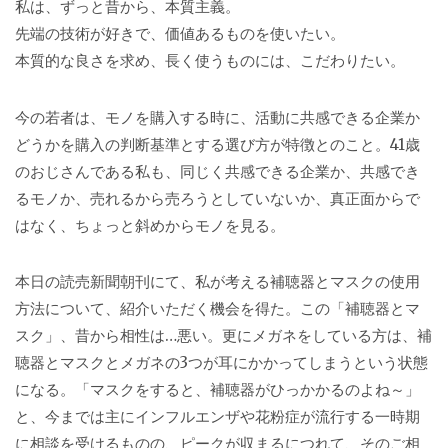
私は、ずっと昔から、本質主義。
先端の技術が好きで、価値あるものを使いたい。
本質的な良さを求め、長く使うものには、こだわりたい。
今の若者は、モノを購入する時に、活動に共感できる企業か
どうかを購入の判断基準とする選び方が特徴とのこと。41歳
のおじさんである私も、同じく共感できる企業か、共感でき
るモノか、売れるから売ろうとしていないか、真正面からで
はなく、ちょっと斜めからモノを見る。
本日の読売新聞朝刊にて、私が考える補聴器とマスクの使用
方法について、紹介いただく機会を得た。この「補聴器とマ
スク」、昔から相性は…悪い。更にメガネをしている方は、補
聴器とマスクとメガネの3つが耳にかかってしまうという状態
になる。「マスクをすると、補聴器がひっかかるのよね～」
と、今までは主にインフルエンザや花粉症が流行する一時期
に相談を受けるものの、ピークが収まるにつれて、そのご相