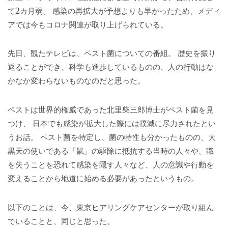
て2カ月弱。 感染の再拡大が予想よりも早かったため、メディ
アでは今もコロナ関連が取り上げられている。
先日、観たテレビは、ペスト菌についての番組。 歴史を振り
返ることができ、科学も進歩しているものの、人の行動はな
かなか変わらないものなのだと思った。
ペストは世界的権威であった北里柴三郎博士がペスト菌を見
つけ、 日本でも感染が拡大した際には撲滅に尽力されたとい
うお話。 ペスト菌を特定し、菌の特性も分かったものの、大
黒天の使いである「鼠」の駆除に抵抗する当時の人々や、職
を失うことを恐れて感染を隠す人々など、人の意識や行動を
変えることから地道に始める必要があったというもの。
以下のことは、今、東京ヒアリングケアセンターが取り組ん
でいることと、同じと思った。