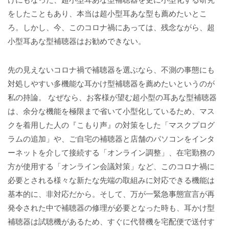
をしたこともあり、本当は超小型耳あな型も薦めたいとこ
ろ。しかし、今、このコロナ禍にあっては、残念ながら、超
小型耳あな型補聴器はお勧めできない。
先の見えないコロナ禍で補聴器を選ぶなら、不測の事態にも
対処しやすい多機能な耳かけ型補聴器を薦めたいというのが
私の持論。 なぜなら、お客様が望む超小型の耳あな型補聴器
は、余分な機能を極限まで省いて小型化しているため、マス
クを着用した人の『こもり声』の対策をした「マスクプログ
ラムの追加」や、ご自宅の補聴器と店舗のパソコンをインタ
ーネットを介して接続する「オンライン調整」、在宅勤務の
方が使用する「オンライン会議対策」など、このコロナ禍に
必要とされる様々な新たな先端の取組みに対応できる機能は
基本的に、非対応だから。そして、万が一緊急事態宣言が再
発令された中で補聴器の修理が必要となった時も、耳かけ型
補聴器は試聴機があるため、すぐに代替機を宅配便で送付す