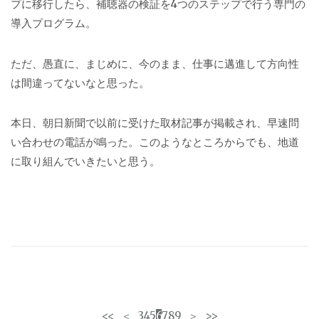
プに移行したら、補聴器の検証を4つのステップで行う専門の
導入プログラム。
ただ、愚直に、まじめに、今のまま、仕事に邁進して方向性
は間違ってないなと思った。
本日、朝日新聞で以前に受けた取材記事が掲載され、早速問
い合わせの電話が鳴った。このようなところからでも、地道
に取り組んでいきたいと思う。
<<
＜
3
4
5
6
7
8
9
＞
>>