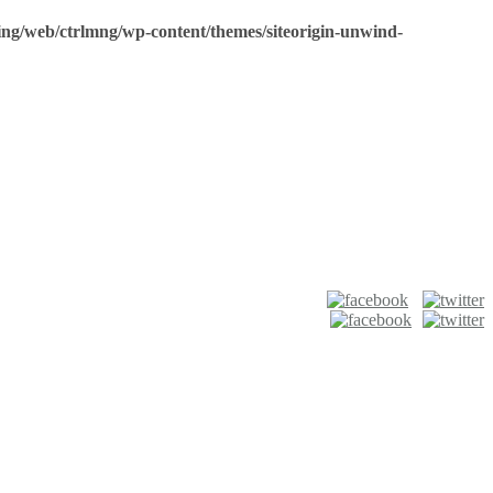
ing/web/ctrlmng/wp-content/themes/siteorigin-unwind-