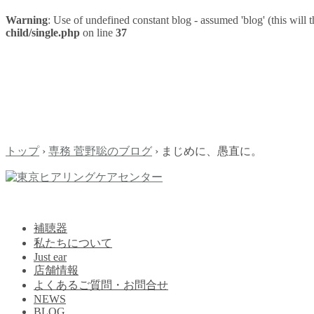
Warning
: Use of undefined constant blog - assumed 'blog' (this will 
child/single.php
on line
37
トップ
›
専務 菅野聡のブログ
›
まじめに、愚直に。
補聴器
私たちについて
Just ear
店舗情報
よくあるご質問・お問合せ
NEWS
BLOG