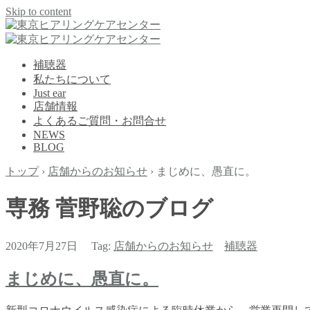
Skip to content
補聴器
私たちについて
Just ear
店舗情報
よくあるご質問・お問合せ
NEWS
BLOG
トップ
›
店舗からのお知らせ
›
まじめに、愚直に。
専務 菅野聡のブログ
2020年7月27日 Tag:
店舗からのお知らせ
補聴器
まじめに、愚直に。