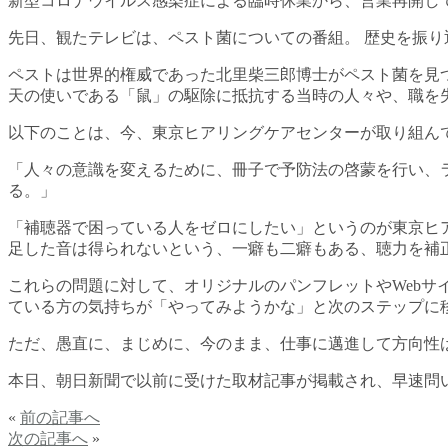
新型コロナウイルス感染症による臨時休業から、営業再開し
先日、観たテレビは、ペスト菌についての番組。 歴史を振
ペストは世界的権威であった北里柴三郎博士がペスト菌を見つ
天の使いである「鼠」の駆除に抵抗する当時の人々や、職を
以下のことは、今、東京ヒアリングケアセンターが取り組ん
「人々の意識を変えるために、冊子で予防法の啓蒙を行い、
る。」
「補聴器で困っている人をゼロにしたい」というのが東京ヒ
足した音は得られないという、一癖も二癖もある、聴力を補
これらの問題に対して、オリジナルのパンフレットやWeb
ている方の気持ちが「やってみようかな」と次のステップに
ただ、愚直に、まじめに、今のまま、仕事に邁進して方向性
本日、朝日新聞で以前に受けた取材記事が掲載され、早速問
«
前の記事へ
次の記事へ
»