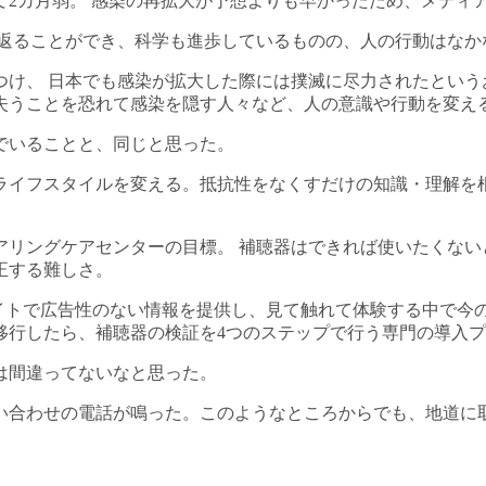
て2カ月弱。 感染の再拡大が予想よりも早かったため、メディ
り返ることができ、科学も進歩しているものの、人の行動はなか
け、 日本でも感染が拡大した際には撲滅に尽力されたという
失うことを恐れて感染を隠す人々など、人の意識や行動を変え
でいることと、同じと思った。
ライフスタイルを変える。抵抗性をなくすだけの知識・理解を
アリングケアセンターの目標。 補聴器はできれば使いたくない
正する難しさ。
サイトで広告性のない情報を提供し、見て触れて体験する中で今
移行したら、補聴器の検証を4つのステップで行う専門の導入
は間違ってないなと思った。
い合わせの電話が鳴った。このようなところからでも、地道に