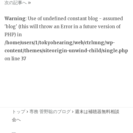
次の記事へ
»
Warning
: Use of undefined constant blog - assumed
'blog' (this will throw an Error in a future version of
PHP) in
/home/users/1/tokyohearing/web/ctrlmng/wp-
content/themes/siteorigin-unwind-child/single.php
on line
37
トップ
›
専務 菅野聡のブログ
›
週末は補聴器無料相談
会へ